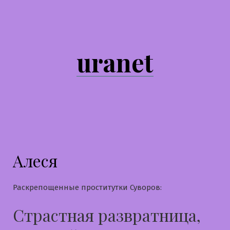
Перейти
к
содержимому
uranet
Алеся
Раскрепощенные проститутки Суворов:
Страстная развратница,