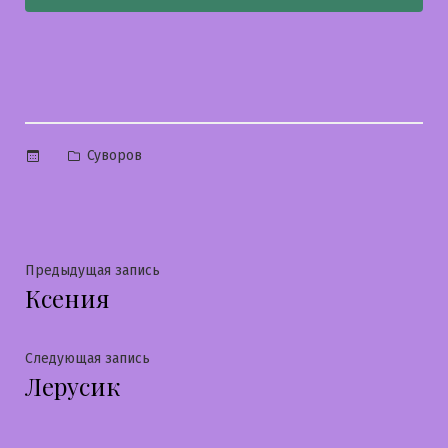
Опубликовано
Суворов
в
Навигация
Предыдущая
Предыдущая запись
Ксения
запись:
по
записям
Следующая
Следующая запись
Лерусик
запись: