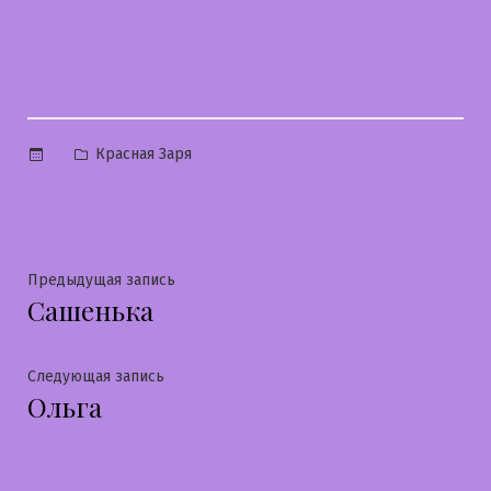
Опубликовано
Красная Заря
в
Навигация
Предыдущая
Предыдущая запись
Сашенька
запись:
по
записям
Следующая
Следующая запись
Ольга
запись: