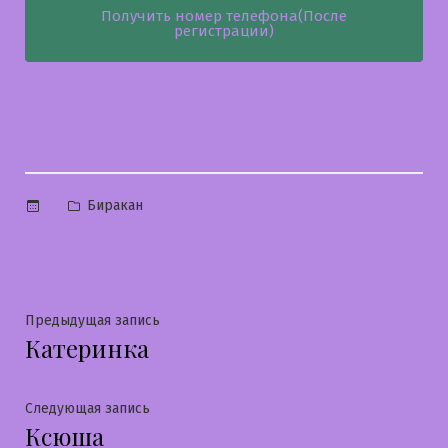
Получить номер телефона(После
регистрации)
Опубликовано
Биракан
в
Навигация
Предыдущая
Предыдущая запись
Катеринка
запись:
по
записям
Следующая
Следующая запись
Ксюша
запись: