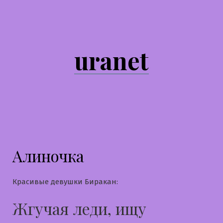
Перейти
к
содержимому
uranet
Алиночка
Красивые девушки Биракан:
Жгучая леди, ищу