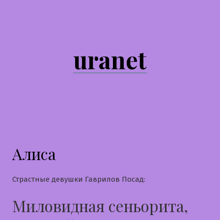
Перейти
к
содержимому
uranet
Алиса
Страстные девушки Гаврилов Посад:
Миловидная сеньорита,