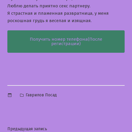
Люблю делать приятно секс партнеру.
Я страстная и пламенная развратница, у меня
роскошная грудь я веселая и изящная.
Получить номер телефона(После
регистрации)
Опубликовано
Гаврилов Посад
в
Навигация
Предыдущая
Предыдущая запись