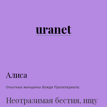
Перейти
к
содержимому
uranet
Алиса
Опытные женщины Вождя Пролетариата:
Неотразимая бестия, ищу