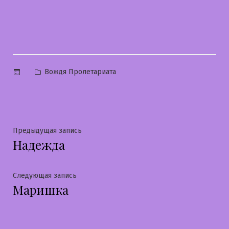
Опубликовано
Вождя Пролетариата
в
Навигация
Предыдущая
Предыдущая запись
Надежда
запись:
по
записям
Следующая
Следующая запись
Маришка
запись: