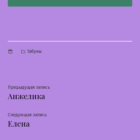
Опубликовано
Табуны
в
Навигация
Предыдущая
Предыдущая запись
Анжелика
запись:
по
записям
Следующая
Следующая запись
Елена
запись: