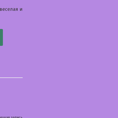
 веселая и
Следующая
ующая запись