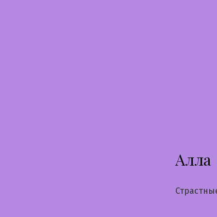
Перейти
к
содержимому
Алла
Страстны