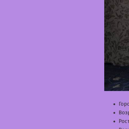
Гор
Воз
Рос