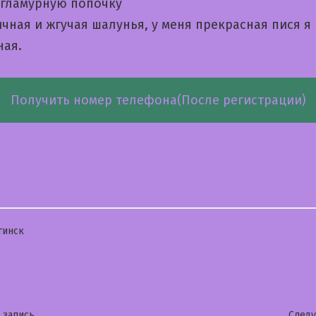
 гламурную попочку
чная и жгучая шалунья, у меня прекрасная пися я
ая.
Получить номер телефона(После регистрации)
бликовано
гинск
Предыдущая
 запись
След