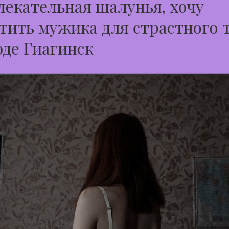
екательная шалунья, хочу
тить мужика для страстного 
оде Гиагинск