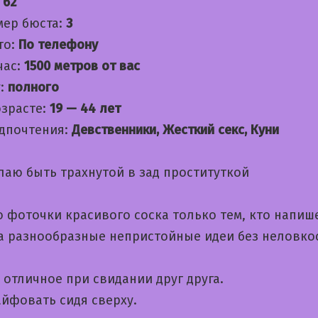
:
62
мер бюста:
3
то:
По телефону
час:
1500 метров от вас
:
полного
озрасте:
19 — 44 лет
дпочтения:
Девственники, Жесткий секс, Куни
лаю быть трахнутой в зад проституткой
 фоточки красивого соска только тем, кто напише
а разнообразные непристойные идеи без неловко
отличное при свидании друг друга.
йфовать сидя сверху.