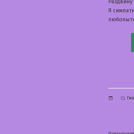
Раздвину
Я симпати
любопытн
Опу
Гиа
в
Предыдущая