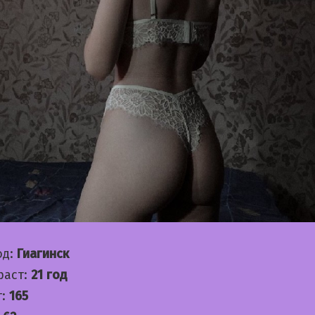
од:
Гиагинск
раст:
21 год
т:
165