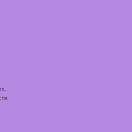
т.
сти