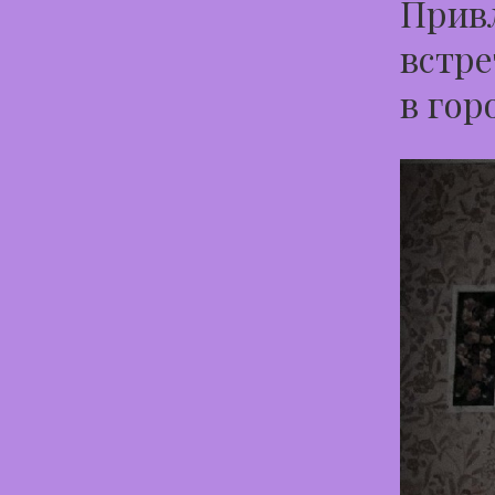
Привл
встре
в гор