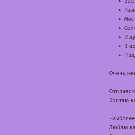
Вес
Раз
Мес
Сей
Ищу
В в
Пре
Очень же
Отправлю
Болтаю н
Наиболее 
Люблю ка