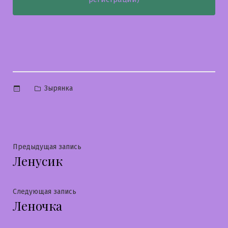
Опубликовано
Зырянка
в
Навигация
Предыдущая
Предыдущая запись
Ленусик
запись:
по
записям
Следующая
Следующая запись
Леночка
запись: