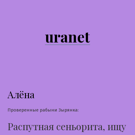
Перейти
к
содержимому
uranet
Алёна
Проверенные рабыни Зырянка:
Распутная сеньорита, ищу