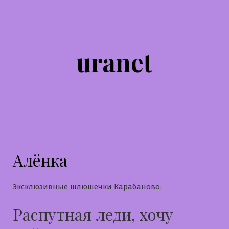
Перейти
к
содержимому
uranet
Алёнка
Эксклюзивные шлюшечки Карабаново:
Распутная леди, хочу