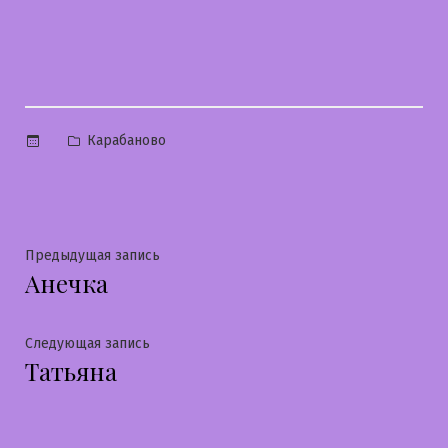
Опубликовано
Карабаново
в
Навигация
Предыдущая
Предыдущая запись
Анечка
запись:
по
записям
Следующая
Следующая запись
Татьяна
запись: