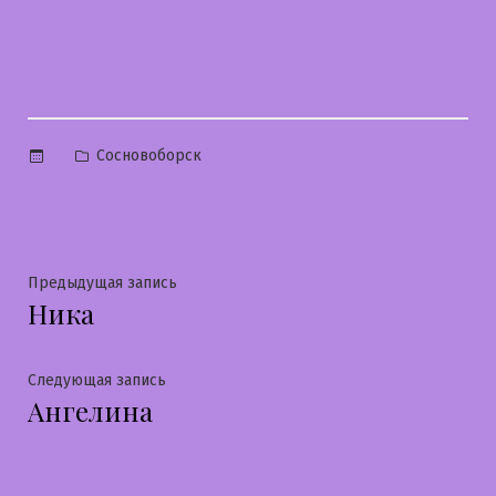
Опубликовано
Сосновоборск
в
Навигация
Предыдущая
Предыдущая запись
Ника
запись:
по
записям
Следующая
Следующая запись
Ангелина
запись: