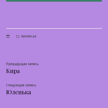
Опубликовано
Заплюсье
в
Навигация
Предыдущая
Предыдущая запись
Кира
запись:
по
записям
Следующая
Следующая запись
Юленька
запись: