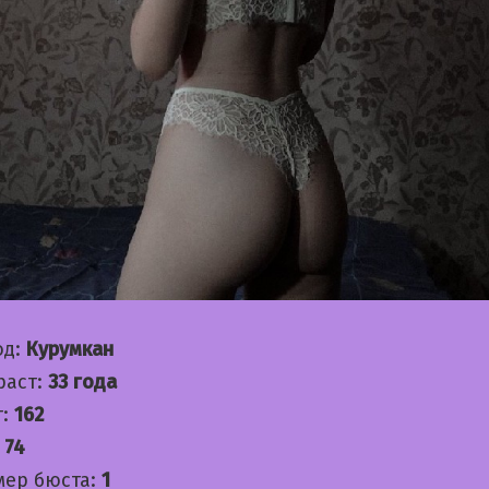
од:
Курумкан
раст:
33 года
т:
162
:
74
мер бюста:
1