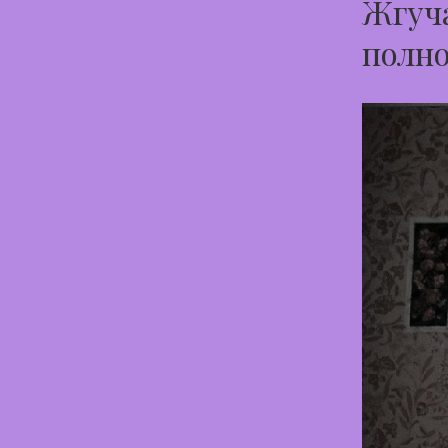
Жгуча
полно