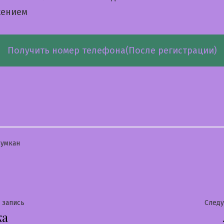
жением
Получить номер телефона(После регистрации)
бликовано
умкан
гация
Предыдущая
 запись
След
ка
запись: