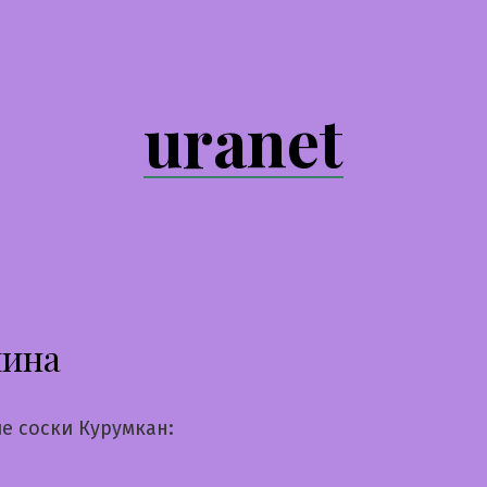
uranet
лина
е соски Курумкан: