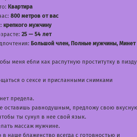
то:
Квартира
час:
800 метров от вас
:
крепкого мужчину
озрасте:
25 — 54 лет
дпочтения:
Большой член, Полные мужчины, Минет
обы меня ебли как распутную проститутку в пизду
бщаться о сексе и приcланными снимками
нет предела.
не оставишь равнодушным, предложу свою вкусну
чтобы ты сунул в нее свой язык.
лать массаж мужчине.
 в наше блаженство всегда с готовностью и