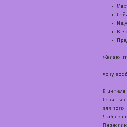
Мес
Сей
Ищу
В в
Пре
Желаю чт
Хочу поо
В интиме 
Если ты 
для того 
Люблю де
Пересплю