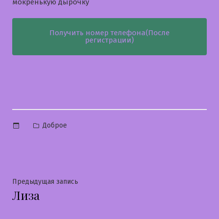
мокренькую дырочку
Получить номер телефона(После
регистрации)
Опубликовано
Доброе
в
Навигация
Предыдущая
Предыдущая запись
Лиза
запись:
по