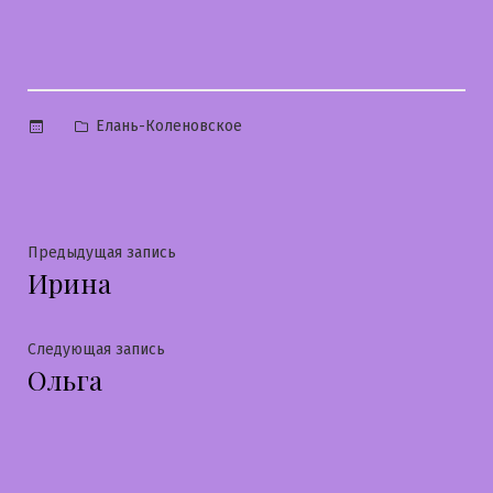
Опубликовано
Елань-Коленовское
в
Навигация
Предыдущая
Предыдущая запись
Ирина
запись:
по
записям
Следующая
Следующая запись
Ольга
запись: