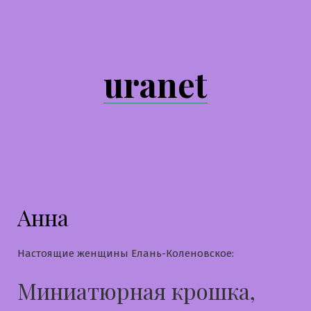
Перейти
к
содержимому
uranet
Анна
Настоящие женщины Елань-Коленовское:
Миниатюрная крошка,