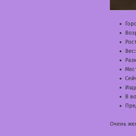
Гор
Воз
Рос
Вес
Раз
Мес
Сей
Ищу
В в
Пре
Очень же