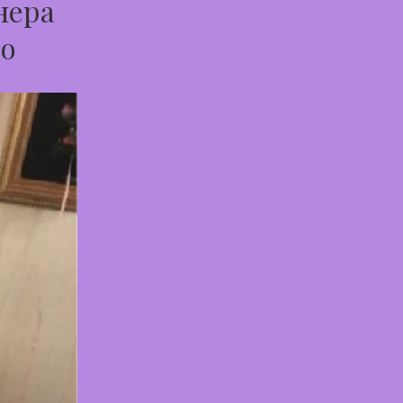
нера
во