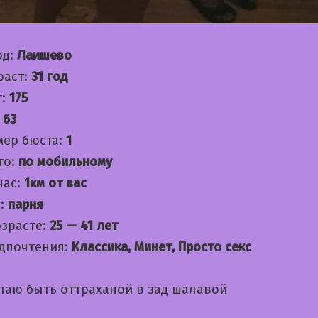
од:
Лаишево
раст:
31 год
т:
175
:
63
мер бюста:
1
то:
по мобильному
час:
1км от вас
:
парня
озрасте:
25 — 41 лет
дпочтения:
Классика, Минет, Просто секс
лаю быть оттраханой в зад шалавой