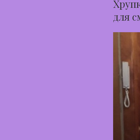
Хрупк
для с