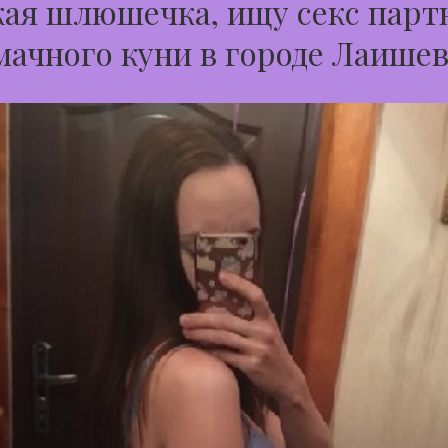
ая шлюшечка, ищу секс парт
мачного куни в городе Лаише