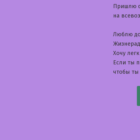
Пришлю ф
на всево
Люблю до
Жизнерад
Хочу лег
Если ты 
чтобы ты