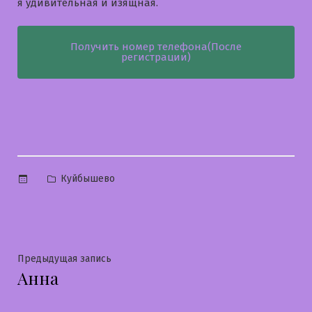
я удивительная и изящная.
Получить номер телефона(После
регистрации)
Опубликовано
Куйбышево
в
Навигация
Предыдущая
Предыдущая запись
Анна
запись:
по