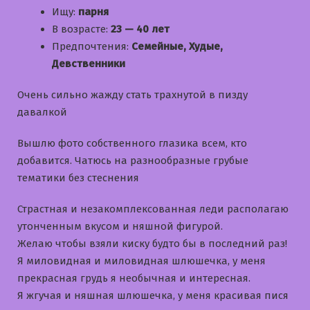
Ищу:
парня
В возрасте:
23 — 40 лет
Предпочтения:
Семейные, Худые,
Девственники
Очень сильно жажду стать трахнутой в пизду
давалкой
Вышлю фото собственного глазика всем, кто
добавится. Чатюсь на разнообразные грубые
тематики без стеснения
Страстная и незакомплексованная леди располагаю
утонченным вкусом и няшной фигурой.
Желаю чтобы взяли киску будто бы в последний раз!
Я миловидная и миловидная шлюшечка, у меня
прекрасная грудь я необычная и интересная.
Я жгучая и няшная шлюшечка, у меня красивая пися