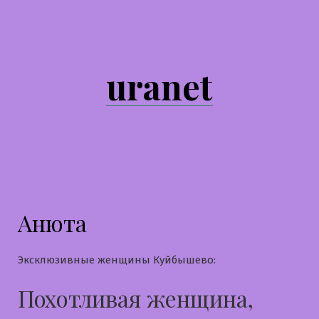
Перейти
к
содержимому
uranet
Анюта
Эксклюзивные женщины Куйбышево:
Похотливая женщина,