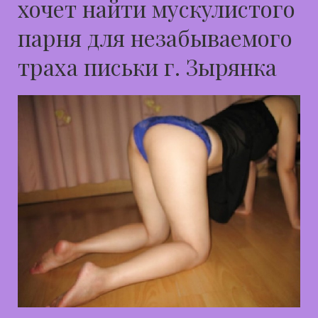
хочет найти мускулистого
парня для незабываемого
траха письки г. Зырянка