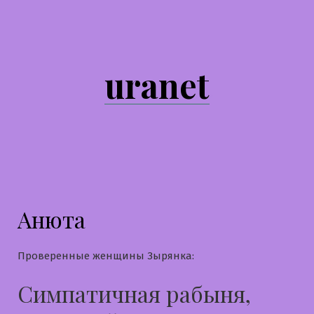
Перейти
к
содержимому
uranet
Анюта
Проверенные женщины Зырянка:
Симпатичная рабыня,