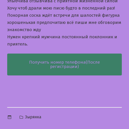
Улыбчива отзывчива с приятной жизненной силой
Хочу чтоб драли мою писю будто в последний раз!
Покорная соска ждёт встречи для шалостей фигурка
хорошенькая предпочитаю всё пиши мне обговорим
знакомство жду
Нужен крепкий мужчина постоянный поклонник и
приятель.
Получить номер телефона(После
регистрации)
Опубликовано
Зырянка
в