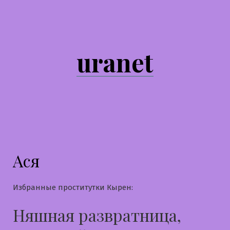
Перейти
к
содержимому
uranet
Ася
Избранные проститутки Кырен:
Няшная развратница,