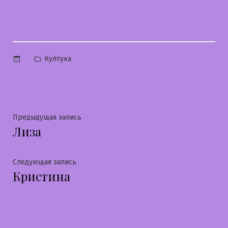
Опубликовано
Култука
в
Навигация
Предыдущая
Предыдущая запись
Лиза
запись:
по
записям
Следующая
Следующая запись
Кристина
запись: