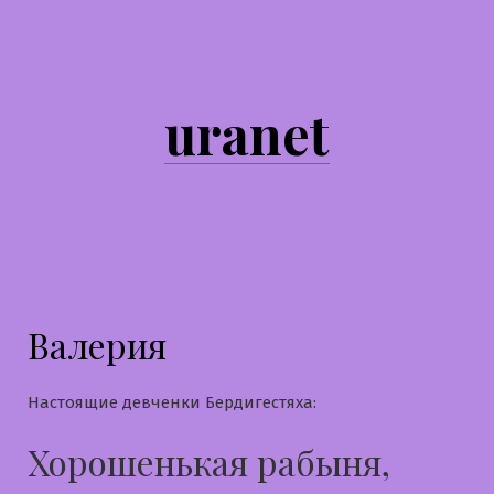
Перейти
к
содержимому
uranet
Валерия
Настоящие девченки Бердигестяха:
Хорошенькая рабыня,