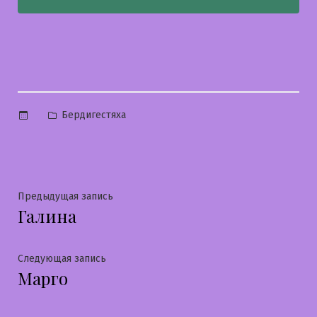
Опубликовано
Бердигестяха
в
Навигация
Предыдущая
Предыдущая запись
Галина
запись:
по
записям
Следующая
Следующая запись
Марго
запись: