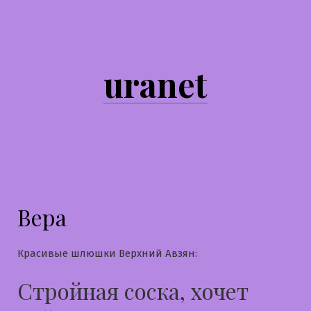
Перейти
к
содержимому
uranet
Вера
Красивые шлюшки Верхний Авзян:
Стройная соска, хочет