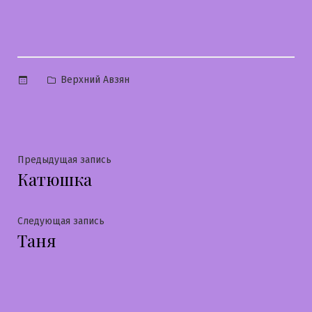
Опубликовано
Верхний Авзян
в
Навигация
Предыдущая
Предыдущая запись
Катюшка
запись:
по
записям
Следующая
Следующая запись
Таня
запись: