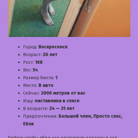
Город:
Воскресенск
Возраст:
20 лет
Рост:
168
Вес:
54
Размер бюста:
1
Место:
В авто
Сейчас:
2000 метров от вас
Ищу:
наставника в сексе
В возрасте:
24 — 31 лет
Предпочтения:
Большой член, Просто секс,
Ебля
Люблю чтобы ебли как распутную давалку в зад