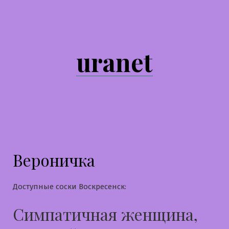
Перейти
к
содержимому
uranet
Вероничка
Доступные соски Воскресенск:
Симпатичная женщина,