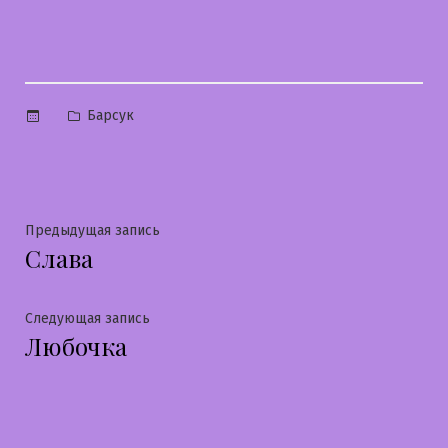
Опубликовано
Барсук
в
Навигация
Предыдущая
Предыдущая запись
Слава
запись:
по
записям
Следующая
Следующая запись
Любочка
запись: