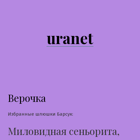
Перейти
к
содержимому
uranet
Верочка
Избранные шлюшки Барсук:
Миловидная сеньорита,