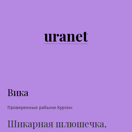
Перейти
к
содержимому
uranet
Вика
Проверенные рабыни Курган:
Шикарная шлюшечка,