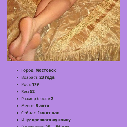
Город:
Мостовск
Возраст:
23 года
Рост:
179
Вес:
52
Размер бюста:
2
Место:
В авто
Сейчас:
1км от вас
Ищу:
крепкого мужчину