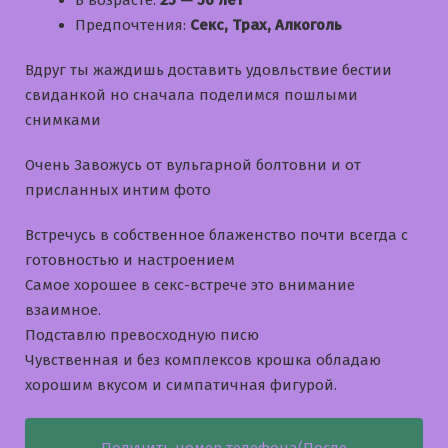
В возрасте:
25 — 56 лет
Предпочтения:
Секс, Трах, Алкоголь
Вдруг ты жаждишь доставить удовльствие бестии
свиданкой но сначала поделимся пошлыми
снимками
Очень Завожусь от вульгарной болтовни и от
присланных интим фото
Встречусь в собственное блаженство почти всегда с
готовностью и настроением
Самое хорошее в секс-встрече это внимание
взаимное.
Подставлю превосходную писю
Чувственная и без комплексов крошка обладаю
хорошим вкусом и симпатичная фигурой.
Получить номер телефона(После