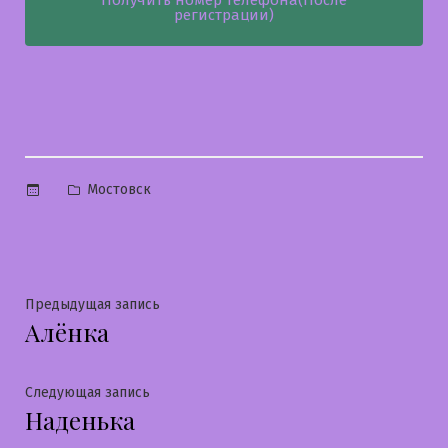
регистрации)
Опубликовано
Мостовск
в
Навигация
Предыдущая
Предыдущая запись
Алёнка
запись:
по
записям
Следующая
Следующая запись
Наденька
запись: