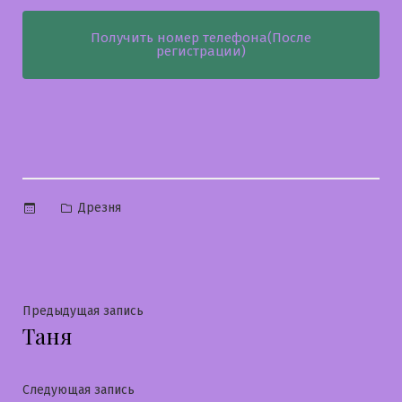
Получить номер телефона(После
регистрации)
Опубликовано
Дрезня
в
Навигация
Предыдущая
Предыдущая запись
Таня
запись:
по
записям
Следующая
Следующая запись