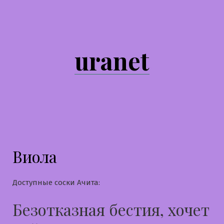
Перейти
к
содержимому
uranet
Виола
Доступные соски Ачита:
Безотказная бестия, хочет