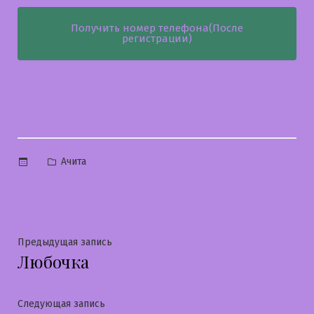
Получить номер телефона(После
регистрации)
Опубликовано
Ачита
в
Навигация
Предыдущая
Предыдущая запись
Любочка
запись:
по
записям
Следующая
Следующая запись