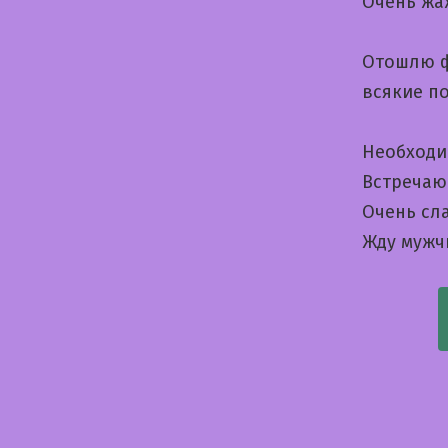
Очень жа
Отошлю ф
всякие п
Необходи
Встречаю
Очень сла
Жду мужч