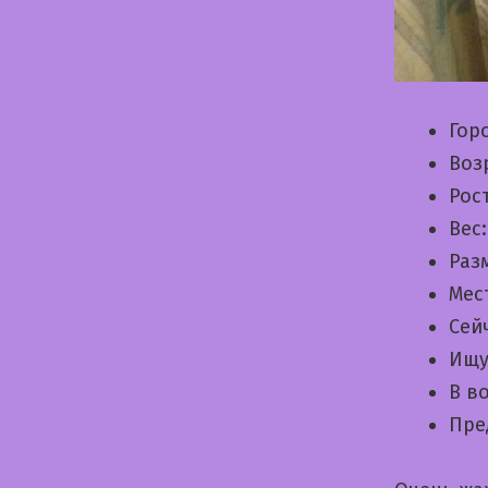
Гор
Воз
Рос
Вес
Раз
Мес
Сей
Ищу
В в
Пре