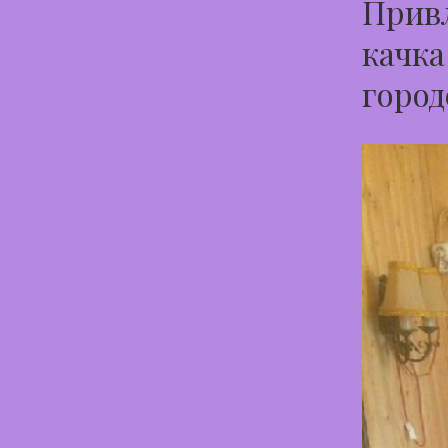
Привл
качка
город