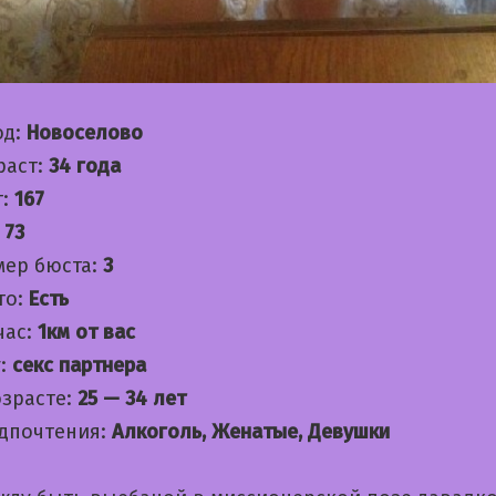
од:
Новоселово
раст:
34 года
т:
167
:
73
мер бюста:
3
то:
Есть
час:
1км от вас
:
секс партнера
озрасте:
25 — 34 лет
дпочтения:
Алкоголь, Женатые, Девушки