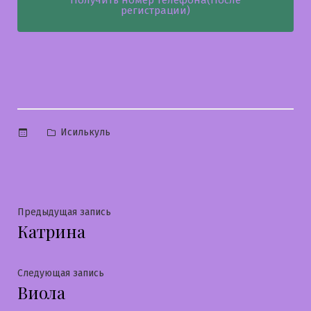
Получить номер телефона(После
регистрации)
Опубликовано
Исилькуль
в
Навигация
Предыдущая
Предыдущая запись
Катрина
запись:
по
записям
Следующая
Следующая запись
Виола
запись: