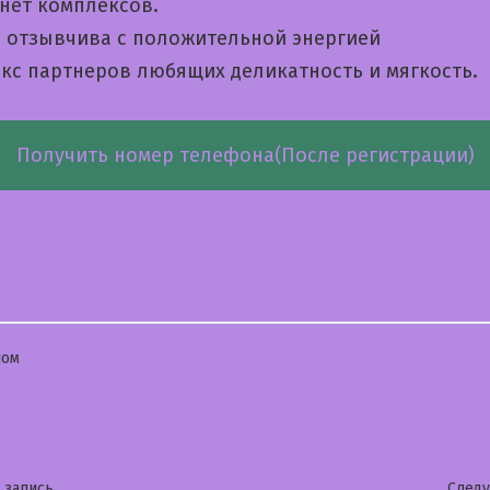
 нет комплексов.
а отзывчива с положительной энергией
кс партнеров любящих деликатность и мягкость.
Получить номер телефона(После регистрации)
бликовано
лом
Предыдущая
 запись
След