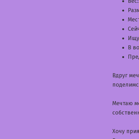
Вес
Раз
Мес
Сей
Ищу
В в
Пре
Вдруг ме
поделимс
Мечтаю м
собствен
Хочу прия