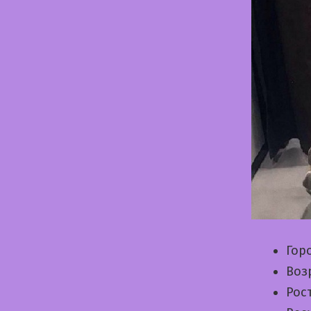
Гор
Воз
Рос