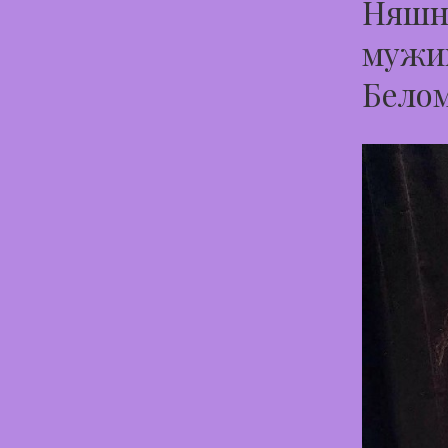
Няшна
мужик
Бело