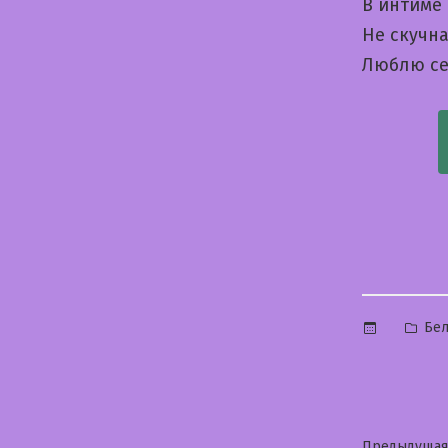
В интиме
Не скучн
Люблю се
Опу
Бе
в
Предыдущая