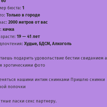
:
60
мер бюста:
1
то:
Только в городе
час:
2000 метров от вас
:
качка
озрасте:
19 — 41 лет
дпочтения:
Худые, БДСМ, Алкоголь
чтаешь подарить удовольствие бестии свиданием 
я эротическими фото
еняться нашими интим снимками Пришлю снимки
ной попочки
тные ласки секс партнеру.