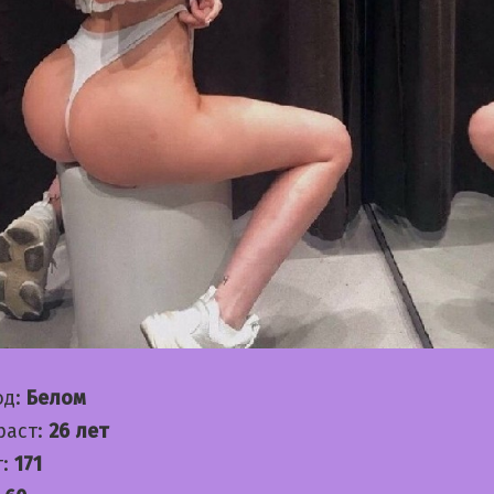
од:
Белом
раст:
26 лет
т:
171