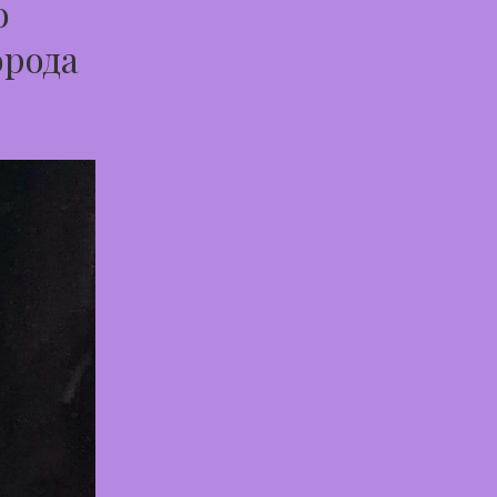
о
орода