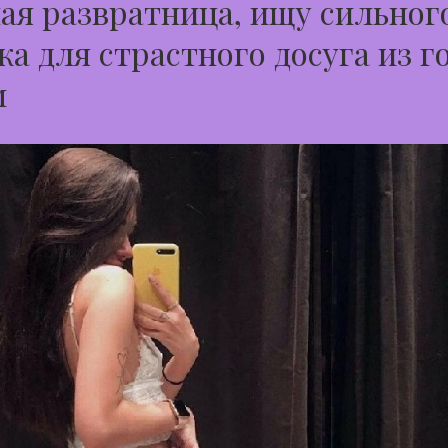
я развратница, ищу сильног
а для страстного досуга из г
м