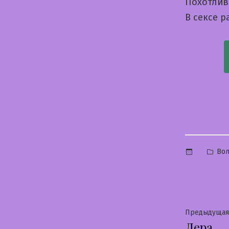
Похотлив
В сексе 
Опу
Вол
в
Нави
Предыдущая
Лера