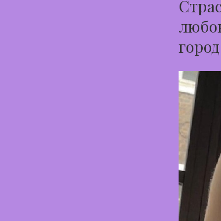
Страс
любов
город