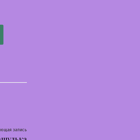
Следующая
ующая запись
шулька
запись: