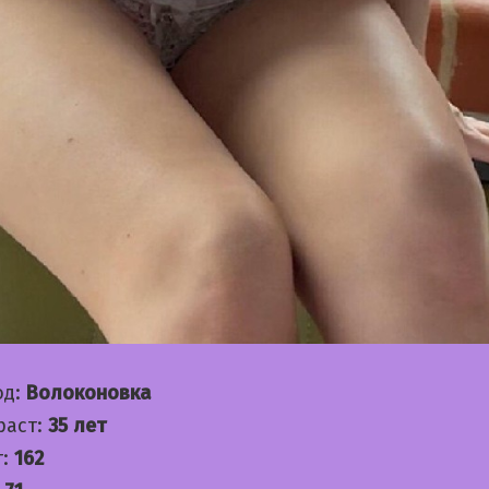
од:
Волоконовка
раст:
35 лет
т:
162