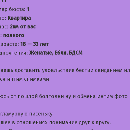
:
71
мер бюста:
1
то:
Квартира
час:
2км от вас
:
полного
озрасте:
18 — 33 лет
дпочтения:
Женатые, Ебля, БДСМ
лаешь доставить удовльствие бестии свиданием ил
ся интим снимками
юсь от пошлой болтовни ну и обмена интим фото
 гламурную писеньку
шее в отношениях понимание друг к другу.