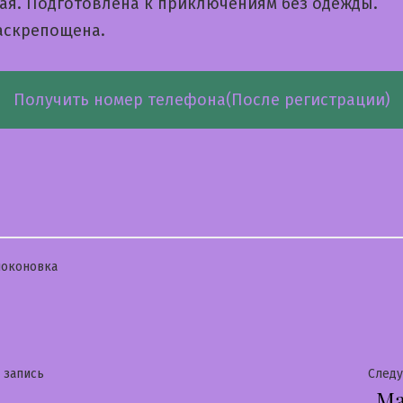
ая. Подготовлена к приключениям без одежды.
раскрепощена.
Получить номер телефона(После регистрации)
бликовано
оконовка
гация
Предыдущая
 запись
След
Ма
запись: