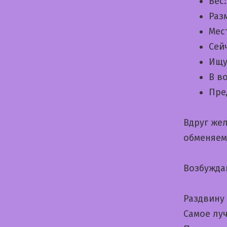
Вес
Раз
Мес
Сей
Ищу
В в
Пре
Вдруг же
обменяем
Возбужда
Раздвину
Самое луч