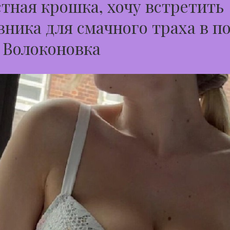
тная крошка, хочу встретить
ника для смачного траха в п
 Волоконовка