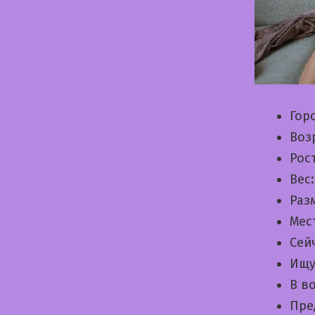
Гор
Воз
Рос
Вес
Раз
Мес
Сей
Ищу
В в
Пре