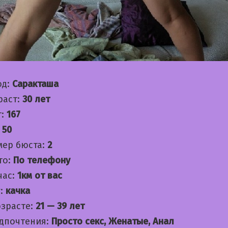
од:
Саракташа
раст:
30 лет
т:
167
:
50
мер бюста:
2
то:
По телефону
час:
1км от вас
:
качка
озрасте:
21 — 39 лет
дпочтения:
Просто секс, Женатые, Анал