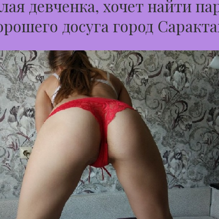
лая девченка, хочет найти па
орошего досуга город Саракт