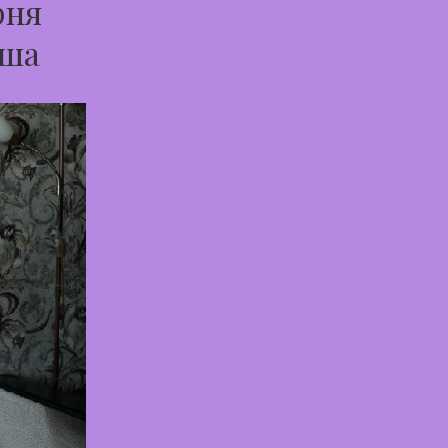
рня
аша