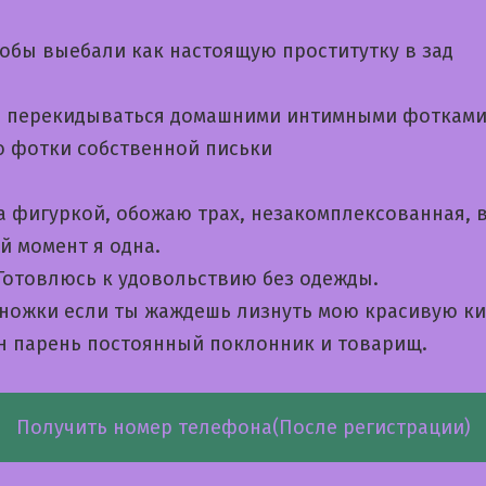
обы выебали как настоящую проститутку в зад
 перекидываться домашними интимными фоткам
 фотки собственной письки
за фигуркой, обожаю трах, незакомплексованная, 
й момент я одна.
 Готовлюсь к удовольствию без одежды.
 ножки если ты жаждешь лизнуть мою красивую к
н парень постоянный поклонник и товарищ.
Получить номер телефона(После регистрации)