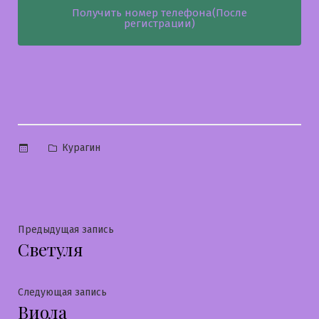
Получить номер телефона(После
регистрации)
Опубликовано
Курагин
в
Навигация
Предыдущая
Предыдущая запись
Светуля
запись:
по
записям
Следующая
Следующая запись
Виола
запись: