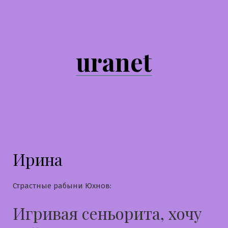
Перейти
к
содержимому
uranet
Ирина
Страстные рабыни Юхнов:
Игривая сеньорита, хочу