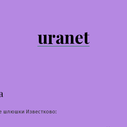
uranet
а
е шлюшки Известково: