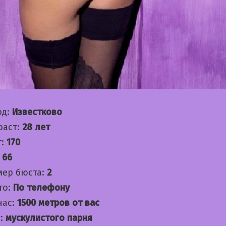
од:
Известково
раст:
28 лет
т:
170
:
66
мер бюста:
2
то:
По телефону
час:
1500 метров от вас
:
мускулистого парня