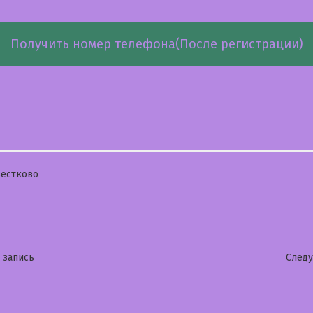
Получить номер телефона(После регистрации)
бликовано
естково
гация
Предыдущая
 запись
След
запись: