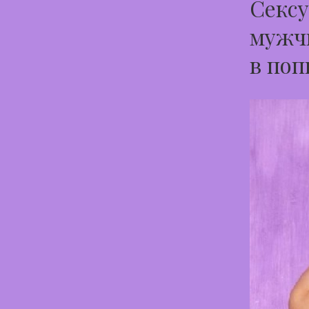
Сексу
мужчи
в поп