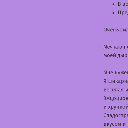
В в
Пре
Очень сил
Мечтаю п
моей дыр
Мне нуже
Я шикарн
веселая 
Эмцоцион
и хрупко
Cладостр
вкусом и