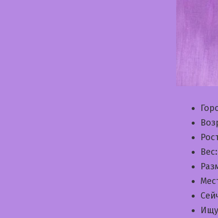
Гор
Воз
Рос
Вес
Раз
Мес
Сей
Ищу