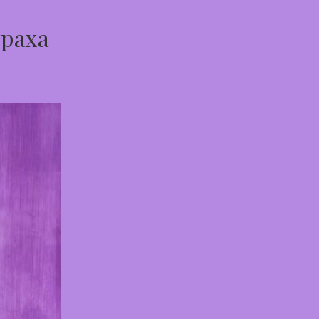
траха