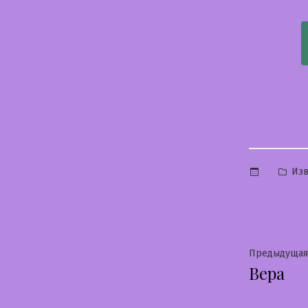
Опу
Изв
в
Нави
Предыдущая
Вера
по