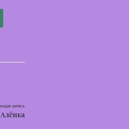
Следующая
ующая запись
Алёнка
запись: