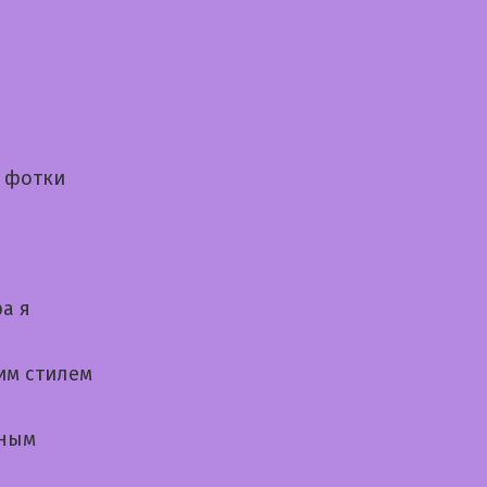
 фотки
а я
им стилем
нным