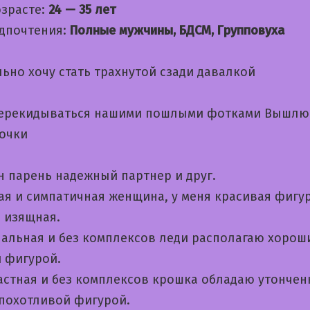
озрасте:
24 — 35 лет
дпочтения:
Полные мужчины, БДСМ, Групповуха
ьно хочу стать трахнутой сзади давалкой
ерекидываться нашими пошлыми фотками Вышлю
очки
н парень надежный партнер и друг.
ая и симпатичная женщина, у меня красивая фигур
и изящная.
альная и без комплексов леди располагаю хорош
й фигурой.
астная и без комплексов крошка обладаю утонче
 похотливой фигурой.