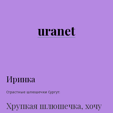
Перейти
к
содержимому
uranet
Иринка
Страстные шлюшечки Сургут:
Хрупкая шлюшечка, хочу