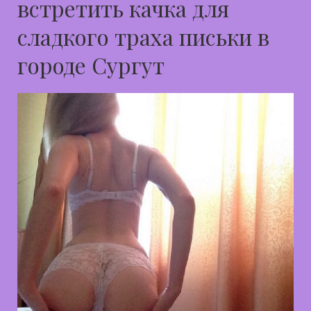
встретить качка для
сладкого траха письки в
городе Сургут