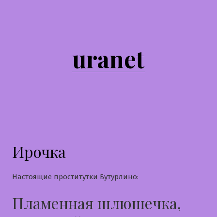
Перейти
к
содержимому
uranet
Ирочка
Настоящие проститутки Бутурлино:
Пламенная шлюшечка,