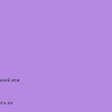
речей или
юсь на