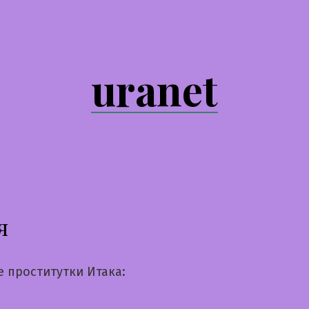
uranet
я
е проститутки Итака: