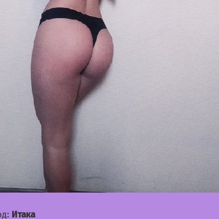
од:
Итака