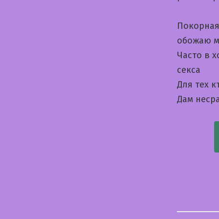
Покорная
обожаю м
Часто в 
секса
Для тех 
Дам неср