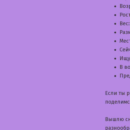
Воз
Рос
Вес
Раз
Мес
Сей
Ищу
В в
Пре
Если ты 
поделимс
Вышлю сн
разнообр