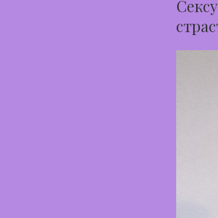
Сексу
страс