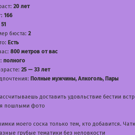
раст:
20 лет
т:
166
:
51
мер бюста:
2
то:
Есть
час:
800 метров от вас
:
полного
озрасте:
25 — 33 лет
дпочтения:
Полные мужчины, Алкоголь, Пары
рассчитываешь доставить удовльствие бестии вст
я пошлыми фото
имки моего соска только тем, кто добавится. Чат
азные грубые тематики без неловкости