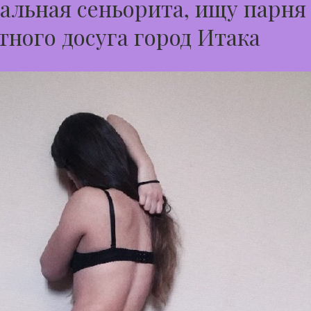
альная сеньорита, ищу парня
тного досуга город Итака