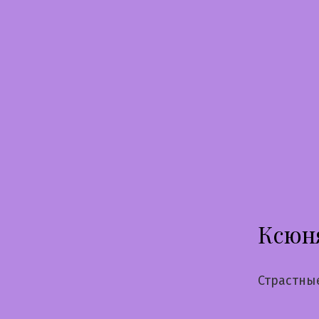
Перейти
к
содержимому
Ксюн
Страстны