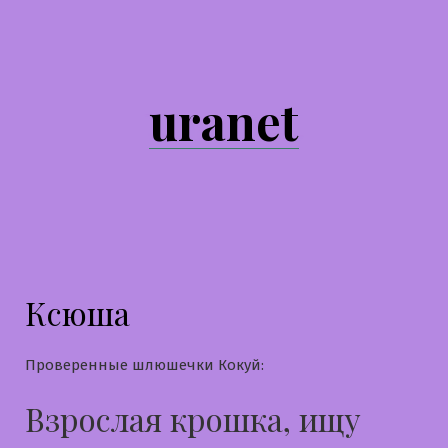
Перейти
к
содержимому
uranet
Ксюша
Проверенные шлюшечки Кокуй:
Взрослая крошка, ищу