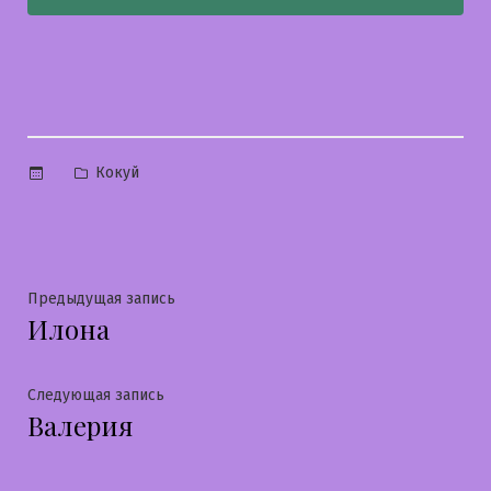
Опубликовано
Кокуй
в
Навигация
Предыдущая
Предыдущая запись
Илона
запись:
по
записям
Следующая
Следующая запись
Валерия
запись: