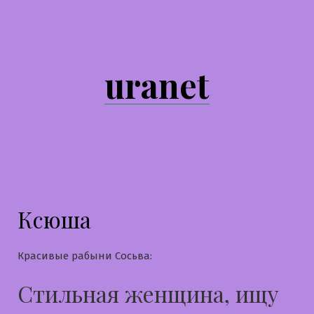
Перейти
к
содержимому
uranet
Ксюша
Красивые рабыни Сосьва:
Стильная женщина, ищу