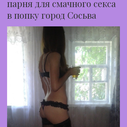
парня для смачного секса
в попку город Сосьва