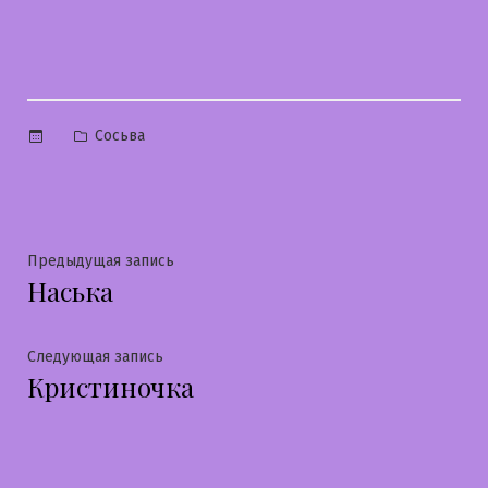
Опубликовано
Сосьва
в
Навигация
Предыдущая
Предыдущая запись
Наська
запись:
по
записям
Следующая
Следующая запись
Кристиночка
запись: