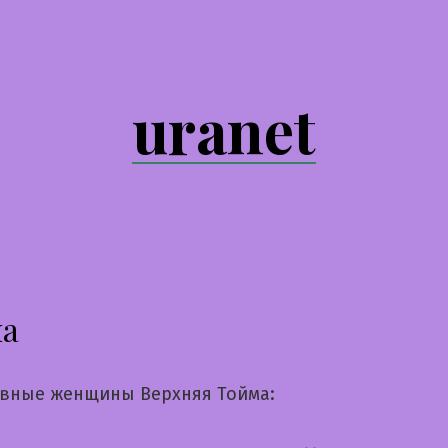
uranet
а
вные женщины Верхняя Тойма: