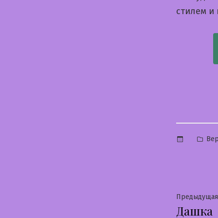
стилем и
Опу
Вер
в
Нави
Предыдущая
Дашка