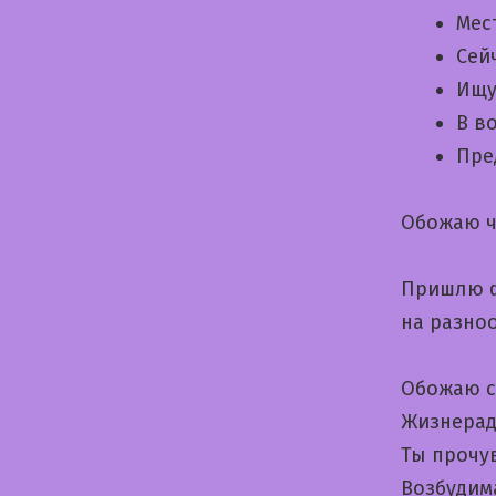
Мес
Сей
Ищу
В в
Пре
Обожаю ч
Пришлю ф
на разно
Обожаю с
Жизнерад
Ты прочу
Возбудим