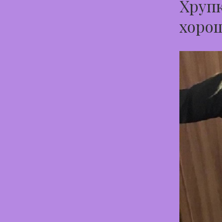
Хрупк
хорош