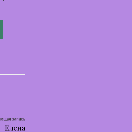
Следующая
ующая запись
Елена
запись: