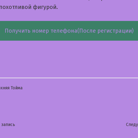
 похотливой фигурой.
Получить номер телефона(После регистрации)
бликовано
хняя Тойма
гация
Предыдущая
 запись
След
запись: