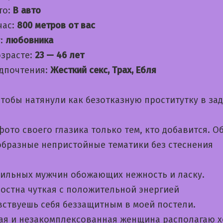
то:
В авто
час:
800 метров от вас
:
любовника
озрасте:
23 — 46 лет
дпочтения:
Жесткий секс, Трах, Ебля
тобы натянули как безотказную проститутку в зад
ото своего глазика только тем, кто добавится. 
образные непристойные тематики без стеснения
ильных мужчин обожающих нежность и ласку.
остна чуткая с положительной энергией
вствуешь себя беззащитным в моей постели.
ая и незакомплексованная женщина располагаю 