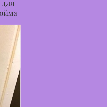
 для
Тойма