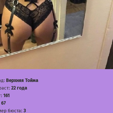
од:
Верхняя Тойма
раст:
22 года
т:
161
:
67
мер бюста:
3