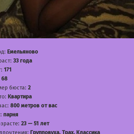
од:
Емельяново
раст:
33 года
т:
171
:
68
мер бюста:
2
то:
Квартира
час:
800 метров от вас
:
парня
озрасте:
23 — 51 лет
дпочтения:
Групповуха, Трах, Классика