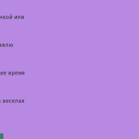
нкой или
равлю
щее время
я веселая