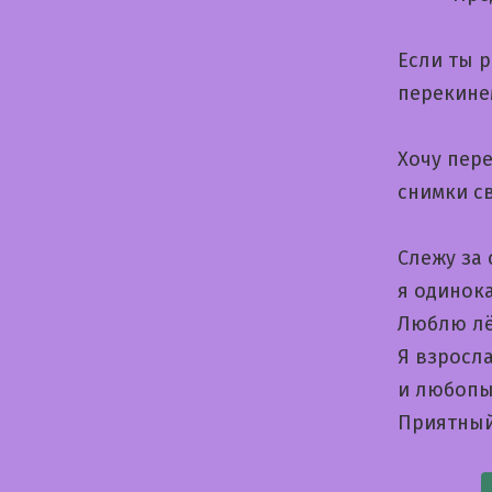
Если ты 
перекине
Хочу пер
снимки с
Слежу за 
я одинока
Люблю лё
Я взросла
и любопы
Приятный