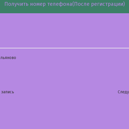
Получить номер телефона(После регистрации)
бликовано
льяново
гация
Предыдущая
 запись
След
запись:
сям