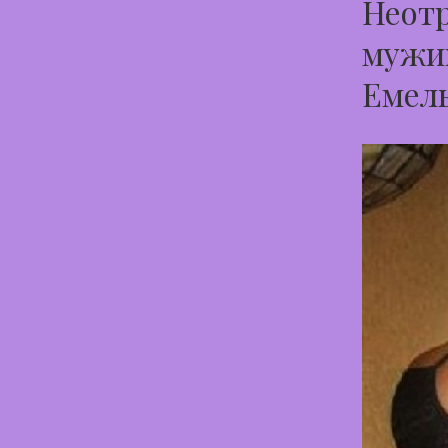
Неотр
мужик
Емел