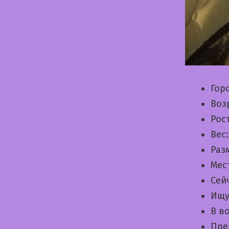
Гор
Воз
Рос
Вес
Раз
Мес
Сей
Ищу
В в
Пре