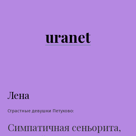
Перейти
к
содержимому
uranet
Лена
Страстные девушки Петухово:
Симпатичная сеньорита,