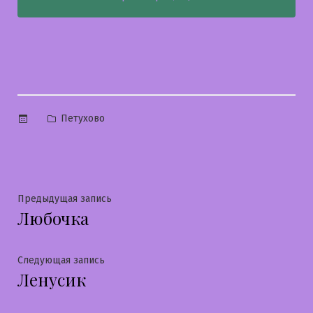
Опубликовано
Петухово
в
Навигация
Предыдущая
Предыдущая запись
Любочка
запись:
по
записям
Следующая
Следующая запись
Ленусик
запись: