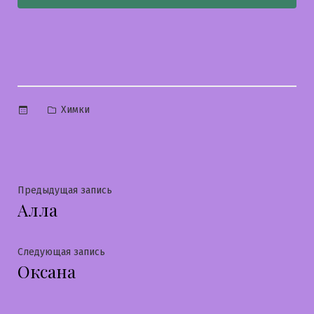
Опубликовано
Химки
в
Навигация
Предыдущая
Предыдущая запись
Алла
запись:
по
записям
Следующая
Следующая запись
Оксана
запись: