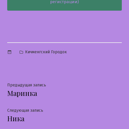
регистрации)
Опубликовано
Кичменгский Городок
в
Навигация
Предыдущая
Предыдущая запись
Маринка
запись:
по
записям
Следующая
Следующая запись
Ника
запись: