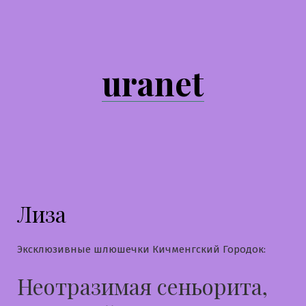
Перейти
к
содержимому
uranet
Лиза
Эксклюзивные шлюшечки Кичменгский Городок:
Неотразимая сеньорита,