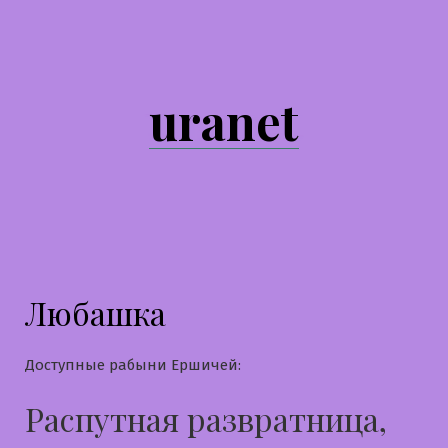
Перейти
к
содержимому
uranet
Любашка
Доступные рабыни Ершичей:
Распутная развратница,