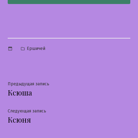
Опубликовано
Ершичей
в
Навигация
Предыдущая
Предыдущая запись
Ксюша
запись:
по
записям
Следующая
Следующая запись
Ксюня
запись: