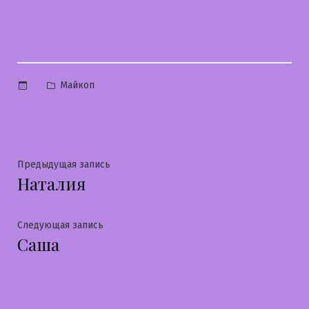
Опубликовано
Майкоп
в
Навигация
Предыдущая
Предыдущая запись
Наталия
запись:
по
записям
Следующая
Следующая запись
Саша
запись: