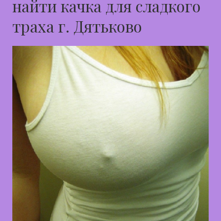
найти качка для сладкого
траха г. Дятьково