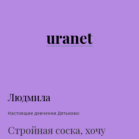
Перейти
к
содержимому
uranet
Людмила
Настоящие девченки Дятьково:
Стройная соска, хочу