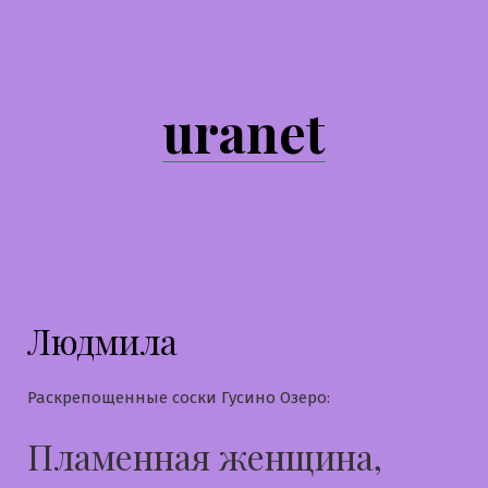
Перейти
к
содержимому
uranet
Людмила
Раскрепощенные соски Гусино Озеро:
Пламенная женщина,