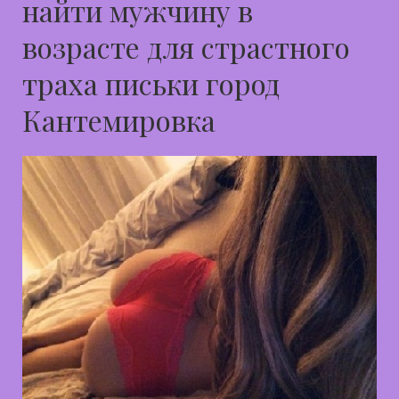
найти мужчину в
возрасте для страстного
траха письки город
Кантемировка